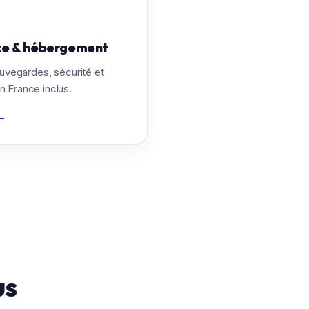
ce & hébergement
auvegardes, sécurité et
 France inclus.
→
us