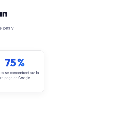
an
e pas y
75 %
ics se concentrent sur la
1re page de Google