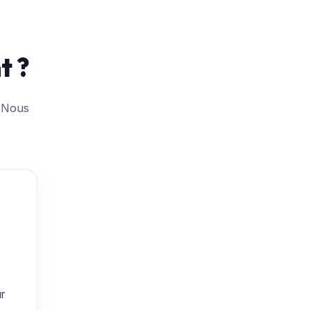
t ?
? Nous
r