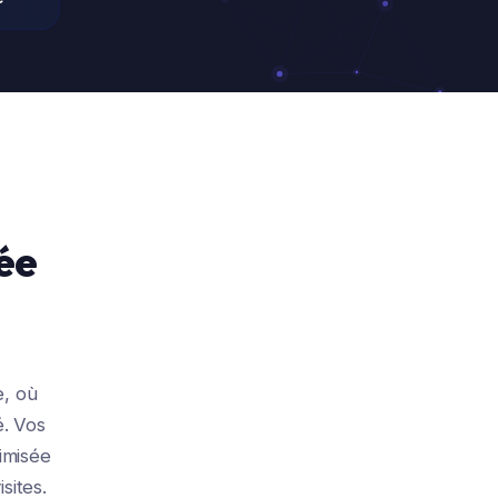
ée
e, où
é. Vos
imisée
sites.