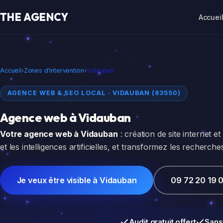
THE AGENCY
Accuei
Accueil
›
Zones d'intervention
›
Vidauban
AGENCE WEB & SEO LOCAL · VIDAUBAN (83550)
Agence web à
Vidauban
Votre agence web à Vidauban
: création de site internet 
et les intelligences artificielles, et transformez les recherche
Je veux être visible à Vidauban
09 72 20 19 
Audit gratuit offert
Sans