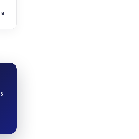
ent
s