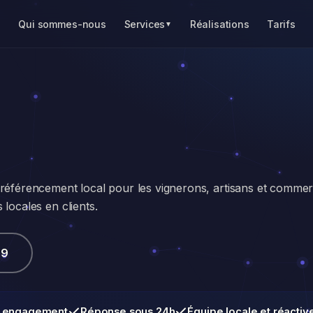
l
Qui sommes-nous
Services
Réalisations
Tarifs
▼
et référencement local pour les vignerons, artisans et comme
s locales en clients.
09
 engagement
Réponse sous 24h
Équipe locale et réactiv