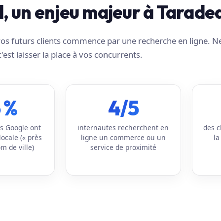
al, un enjeu majeur à Tarade
e vos futurs clients commence par une recherche en ligne. N
c'est laisser la place à vos concurrents.
 %
4/5
s Google ont
internautes recherchent en
des c
locale (« près
ligne un commerce ou un
la
m de ville)
service de proximité