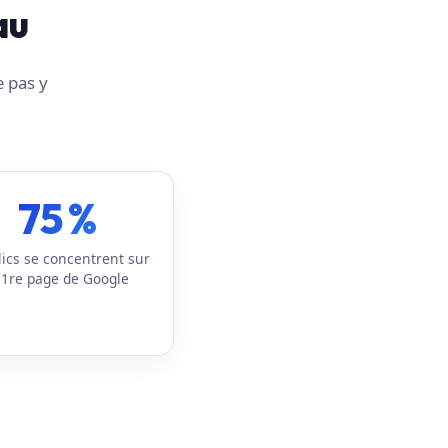
au
e pas y
75 %
lics se concentrent sur
 1re page de Google