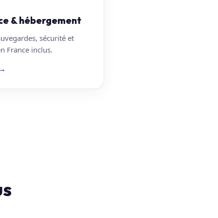
ce & hébergement
auvegardes, sécurité et
 France inclus.
→
us