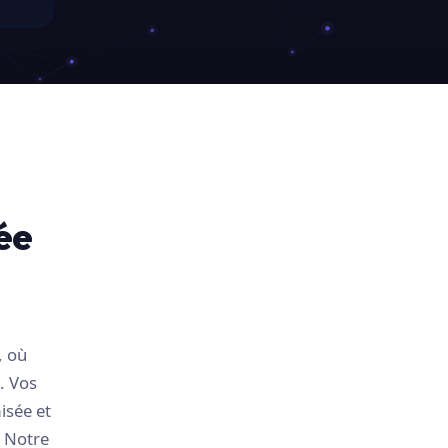
ée
, où
. Vos
isée et
. Notre