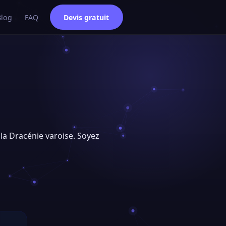
Blog
FAQ
Devis gratuit
 la Dracénie varoise. Soyez
e