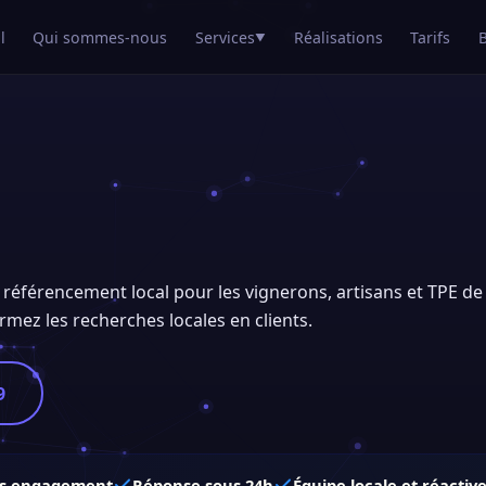
l
Qui sommes-nous
Services
Réalisations
Tarifs
▼
et référencement local pour les vignerons, artisans et TPE de
formez les recherches locales en clients.
9
s engagement
Réponse sous 24h
Équipe locale et réactiv