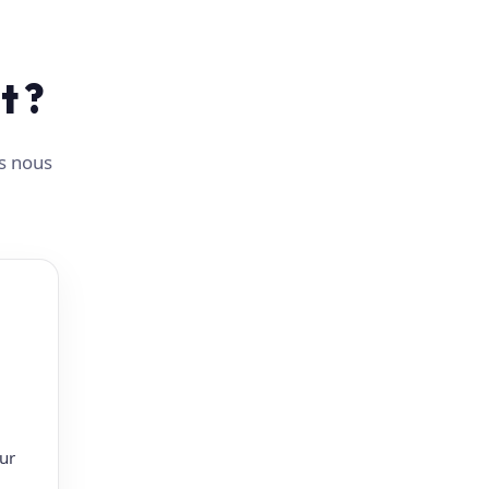
t ?
us nous
ur