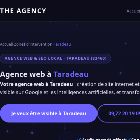
THE AGENCY
Accuei
Accueil
›
Zones d'intervention
›
Taradeau
AGENCE WEB & SEO LOCAL · TARADEAU (83460)
Agence web à
Taradeau
Votre agence web à Taradeau
: création de site internet 
visible sur Google et les intelligences artificielles, et trans
Je veux être visible à Taradeau
09 72 20 19 0
Audit gratuit offert
San