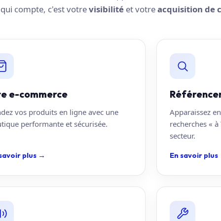
e qui compte, c'est votre
visibilité
et votre
acquisition de c
te e-commerce
Référence
dez vos produits en ligne avec une
Apparaissez en
tique performante et sécurisée.
recherches « à
secteur.
savoir plus
→
En savoir plus