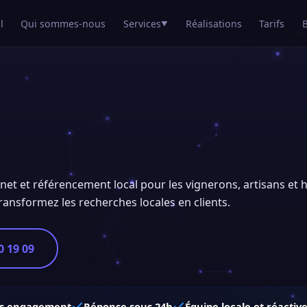
l
Qui sommes-nous
Services
Réalisations
Tarifs
▼
ernet et référencement local pour les vignerons, artisans et
t transformez les recherches locales en clients.
0 19 09
s engagement
Réponse sous 24h
Équipe locale et réactiv