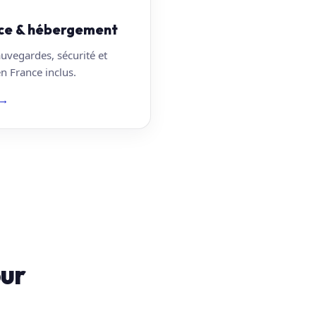
ce & hébergement
auvegardes, sécurité et
 France inclus.
→
our