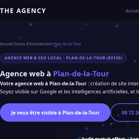
THE AGENCY
Accuei
Accueil
›
Zones d'intervention
›
Plan-de-la-Tour
AGENCE WEB & SEO LOCAL · PLAN-DE-LA-TOUR (83120)
Agence web à
Plan-de-la-Tour
Votre agence web à Plan-de-la-Tour
: création de site int
Soyez visible sur Google et les intelligences artificielles, e
Je veux être visible à Plan-de-la-Tour
09 72 2
Audit gratuit offert
San