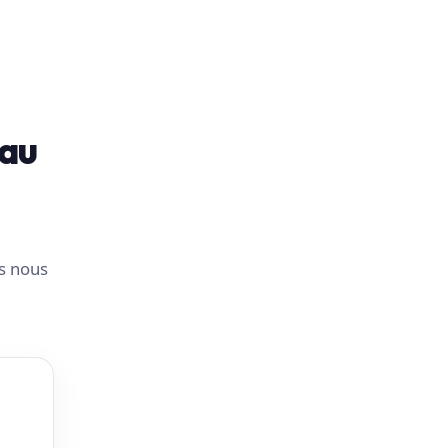
 au
us nous