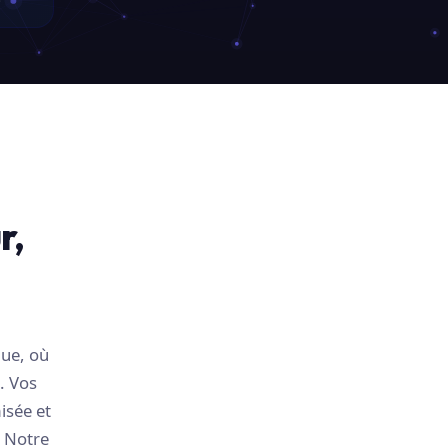
r,
que, où
. Vos
isée et
. Notre