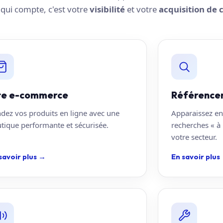
e qui compte, c'est votre
visibilité
et votre
acquisition de c
te e-commerce
Référence
dez vos produits en ligne avec une
Apparaissez en
tique performante et sécurisée.
recherches « à 
votre secteur.
savoir plus
→
En savoir plus