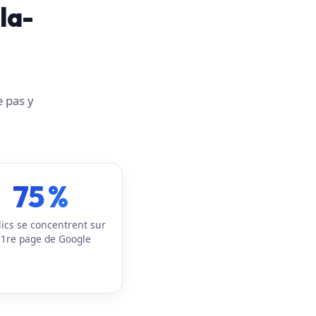
la-
e pas y
75 %
lics se concentrent sur
 1re page de Google