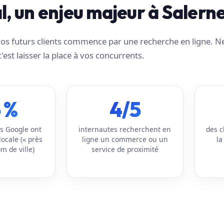
al, un enjeu majeur à Salern
e vos futurs clients commence par une recherche en ligne. N
c'est laisser la place à vos concurrents.
 %
4/5
s Google ont
internautes recherchent en
des c
locale (« près
ligne un commerce ou un
la
m de ville)
service de proximité