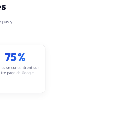
es
e pas y
75 %
lics se concentrent sur
 1re page de Google