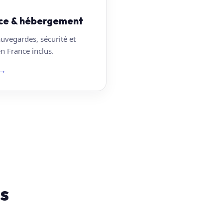
ce & hébergement
auvegardes, sécurité et
 France inclus.
→
us