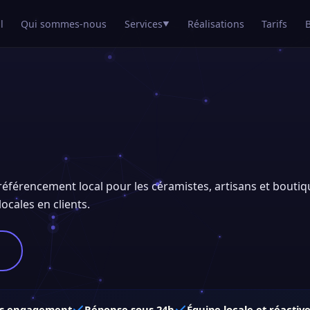
l
Qui sommes-nous
Services
Réalisations
Tarifs
▼
t référencement local pour les céramistes, artisans et boutiq
locales en clients.
s engagement
Réponse sous 24h
Équipe locale et réactiv