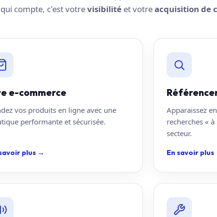
e qui compte, c'est votre
visibilité
et votre
acquisition de c
te e-commerce
Référence
dez vos produits en ligne avec une
Apparaissez en
tique performante et sécurisée.
recherches « à 
secteur.
savoir plus
→
En savoir plus