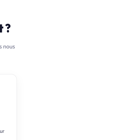
t ?
us nous
ur