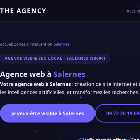
THE AGENCY
Accuei
Accueil
›
Zones d'intervention
›
Salernes
AGENCE WEB & SEO LOCAL · SALERNES (83690)
Agence web à
Salernes
Votre agence web à Salernes
: création de site internet e
les intelligences artificielles, et transformez les recherches 
Je veux être visible à Salernes
09 72 20 19 09
Audit gratuit offert
San