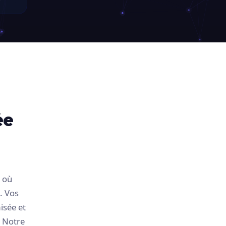
ée
, où
. Vos
isée et
. Notre