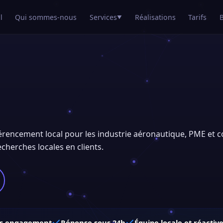
l
Qui sommes-nous
Services
Réalisations
Tarifs
▼
éférencement local pour les industrie aéronautique, PME et 
recherches locales en clients.
s engagement
Réponse sous 24h
Équipe locale et réactiv