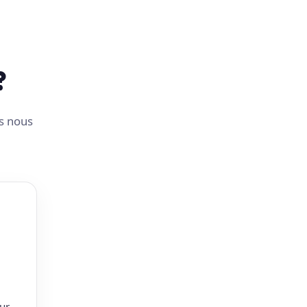
?
us nous
ur