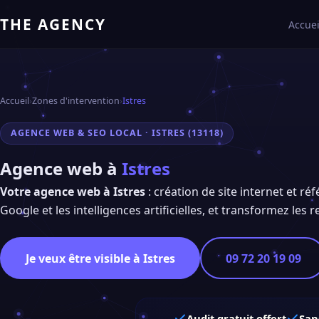
THE AGENCY
Accuei
Accueil
›
Zones d'intervention
›
Istres
AGENCE WEB & SEO LOCAL · ISTRES (13118)
Agence web à
Istres
Votre agence web à Istres
: création de site internet et r
Google et les intelligences artificielles, et transformez les 
Je veux être visible à Istres
09 72 20 19 09
Audit gratuit offert
San