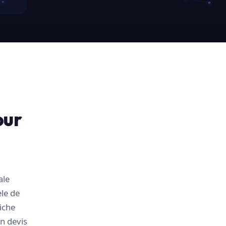
our
ale
le de
iche
n devis