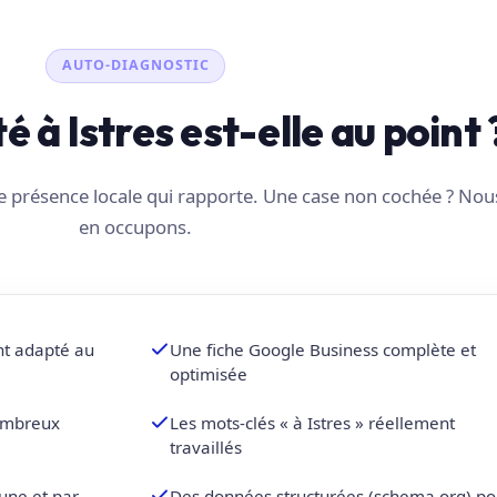
AUTO-DIAGNOSTIC
té à Istres est-elle au point 
une présence locale qui rapporte. Une case non cochée ? No
en occupons.
nt adapté au
Une fiche Google Business complète et
optimisée
nombreux
Les mots-clés « à Istres » réellement
travaillés
une et par
Des données structurées (schema.org) po