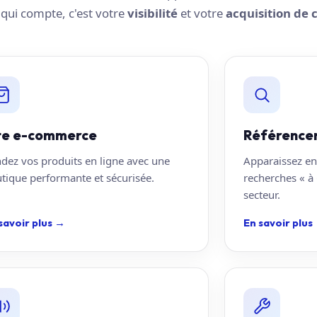
e qui compte, c'est votre
visibilité
et votre
acquisition de c
te e-commerce
Référence
dez vos produits en ligne avec une
Apparaissez en
tique performante et sécurisée.
recherches « à 
secteur.
savoir plus
→
En savoir plus