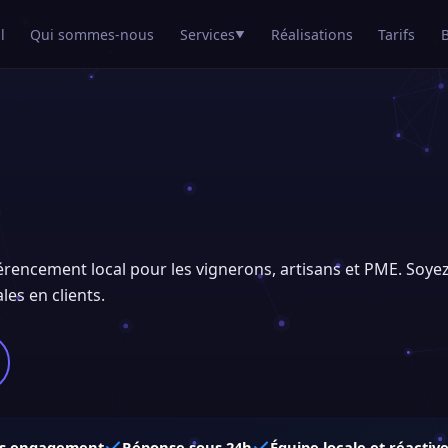
l
Qui sommes-nous
Services
Réalisations
Tarifs
▼
férencement local pour les vignerons, artisans et PME. Soyez
les en clients.
s engagement
Réponse sous 24h
Équipe locale et réactiv