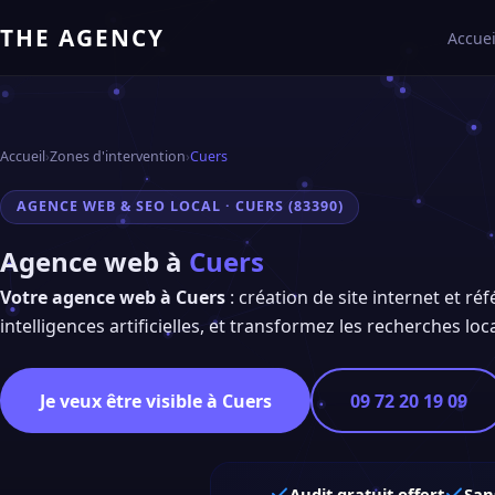
THE AGENCY
Accuei
Accueil
›
Zones d'intervention
›
Cuers
AGENCE WEB & SEO LOCAL · CUERS (83390)
Agence web à
Cuers
Votre agence web à Cuers
: création de site internet et ré
intelligences artificielles, et transformez les recherches loca
Je veux être visible à Cuers
09 72 20 19 09
Audit gratuit offert
San