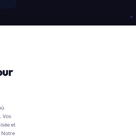
our
où
. Vos
isée et
. Notre