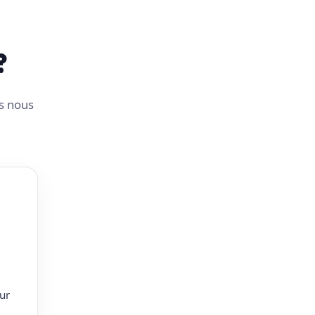
?
us nous
ur