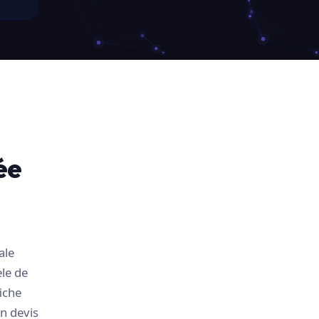
ée
ale
le de
iche
n devis