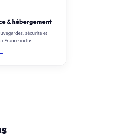
ce & hébergement
auvegardes, sécurité et
 France inclus.
→
us