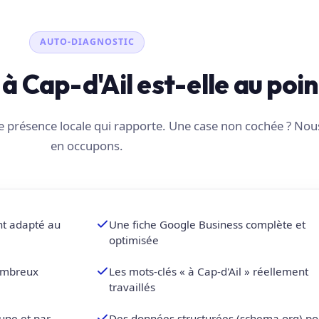
AUTO-DIAGNOSTIC
é à Cap-d'Ail est-elle au poin
une présence locale qui rapporte. Une case non cochée ? No
en occupons.
nt adapté au
Une fiche Google Business complète et
optimisée
nombreux
Les mots-clés « à Cap-d'Ail » réellement
travaillés
une et par
Des données structurées (schema.org) po