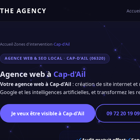
THE AGENCY
Accuei
Accueil
›
Zones d'intervention
›
Cap-d'Ail
AGENCE WEB & SEO LOCAL · CAP-D'AIL (06320)
Agence web à
Cap-d'Ail
Votre agence web à Cap-d'Ail
: création de site internet e
Google et les intelligences artificielles, et transformez les 
Je veux être visible à Cap-d'Ail
09 72 20 19 09
Audit gratuit offert
San