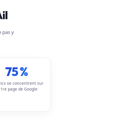
il
e pas y
75 %
lics se concentrent sur
 1re page de Google