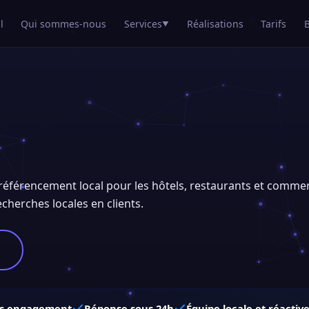
l
Qui sommes-nous
Services
Réalisations
Tarifs
▼
t référencement local pour les hôtels, restaurants et commer
recherches locales en clients.
s engagement
Réponse sous 24h
Équipe locale et réactiv