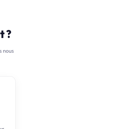
t ?
us nous
ur