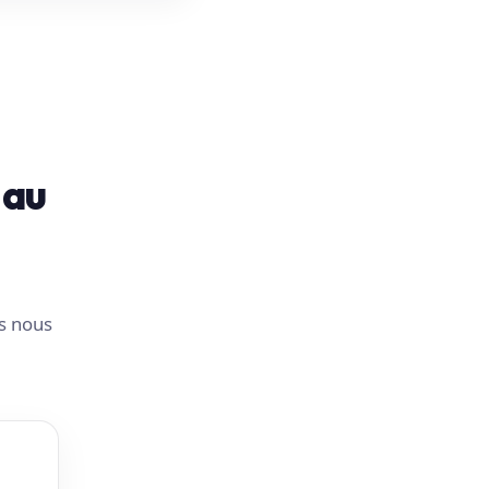
 au
us nous