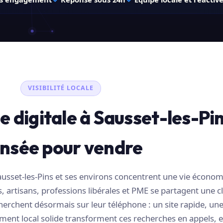
VISIBILITÉ LOCALE
 digitale à Sausset-les-Pin
nsée pour vendre
usset-les-Pins et ses environs concentrent une vie écono
artisans, professions libérales et PME se partagent une cl
herchent désormais sur leur téléphone : un site rapide, une
ment local solide transforment ces recherches en appels, e