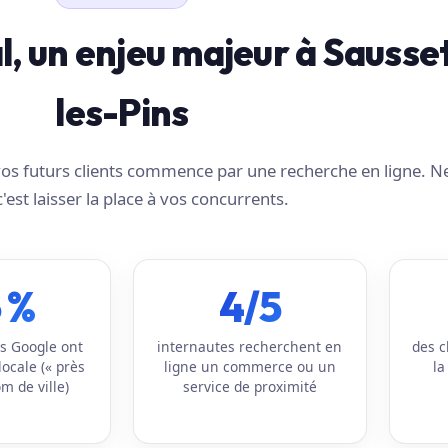
al, un enjeu majeur à Sausse
les-Pins
e vos futurs clients commence par une recherche en ligne. N
c'est laisser la place à vos concurrents.
 %
4/5
s Google ont
internautes recherchent en
des c
locale (« près
ligne un commerce ou un
la
m de ville)
service de proximité