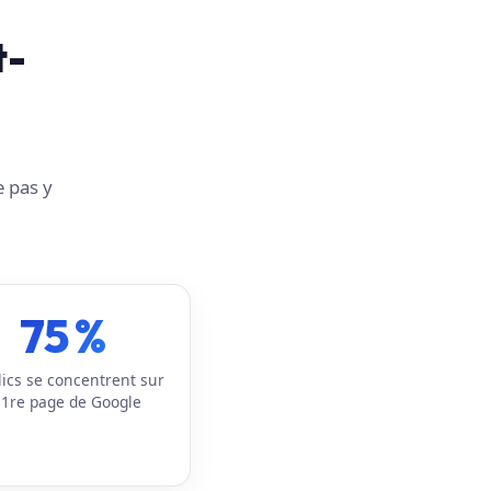
t-
e pas y
75 %
lics se concentrent sur
 1re page de Google