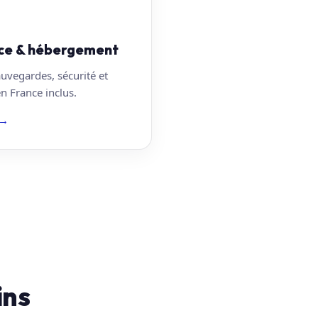
ce & hébergement
auvegardes, sécurité et
 France inclus.
→
ins