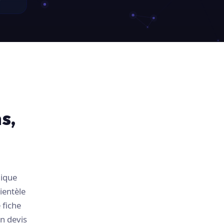
s,
mique
ientèle
 fiche
n devis