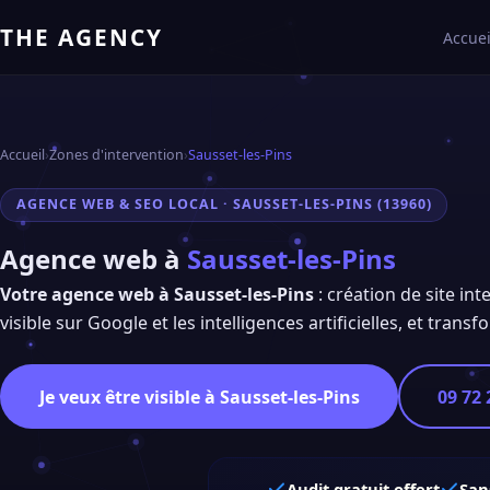
THE AGENCY
Accuei
Accueil
›
Zones d'intervention
›
Sausset-les-Pins
AGENCE WEB & SEO LOCAL · SAUSSET-LES-PINS (13960)
Agence web à
Sausset-les-Pins
Votre agence web à Sausset-les-Pins
: création de site in
visible sur Google et les intelligences artificielles, et trans
Je veux être visible à Sausset-les-Pins
09 72 
Audit gratuit offert
San