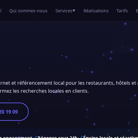
l
Qui sommes-nous
Services
Réalisations
Tarifs
▼
ternet et référencement local pour les restaurants, hôtels 
formez les recherches locales en clients.
20 19 09
s engagement
Réponse sous 24h
Équipe locale et réactiv