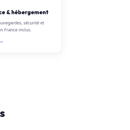
ce & hébergement
auvegardes, sécurité et
 France inclus.
→
s