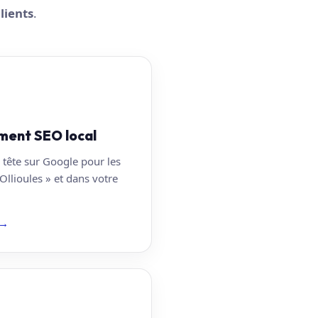
lients
.
ment SEO local
 tête sur Google pour les
Ollioules » et dans votre
→