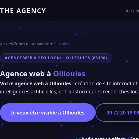
THE AGENCY
Accuei
Accueil
›
Zones d'intervention
›
Ollioules
AGENCE WEB & SEO LOCAL · OLLIOULES (83190)
Agence web à
Ollioules
Votre agence web à Ollioules
: création de site internet et
intelligences artificielles, et transformez les recherches loca
Je veux être visible à Ollioules
09 72 20 19 0
Audit gratuit offert
San