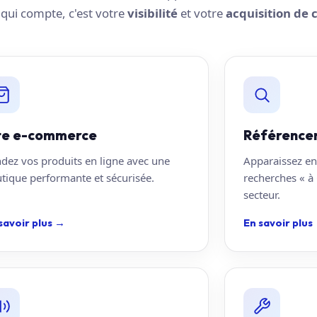
e qui compte, c'est votre
visibilité
et votre
acquisition de c
te e-commerce
Référence
dez vos produits en ligne avec une
Apparaissez en
tique performante et sécurisée.
recherches « à 
secteur.
savoir plus
→
En savoir plus