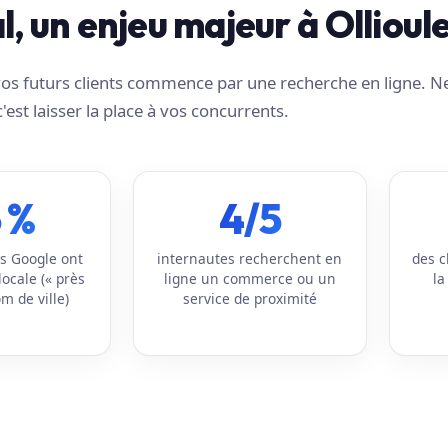
al, un enjeu majeur à Ollioul
e vos futurs clients commence par une recherche en ligne. N
c'est laisser la place à vos concurrents.
 %
4/5
s Google ont
internautes recherchent en
des c
locale (« près
ligne un commerce ou un
la
m de ville)
service de proximité