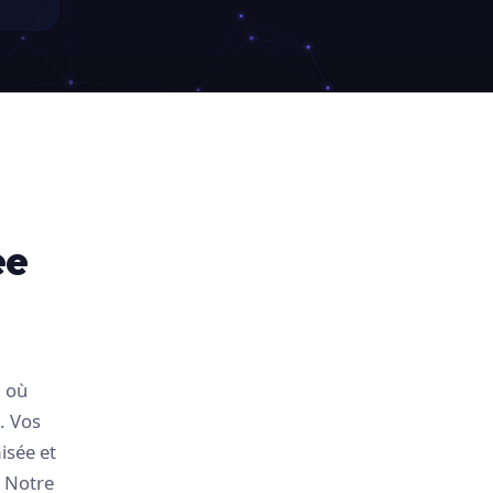
ée
, où
. Vos
isée et
. Notre