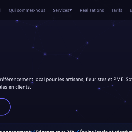
l
Qui sommes-nous
Services
Réalisations
Tarifs
▼
 référencement local pour les artisans, fleuristes et PME. So
les en clients.
9
s engagement
Réponse sous 24h
Équipe locale et réactiv