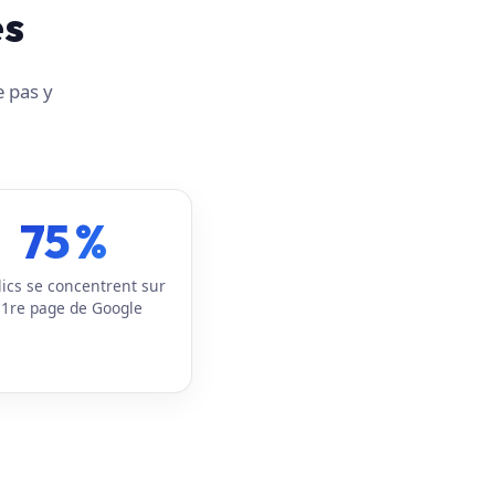
es
e pas y
75 %
lics se concentrent sur
 1re page de Google