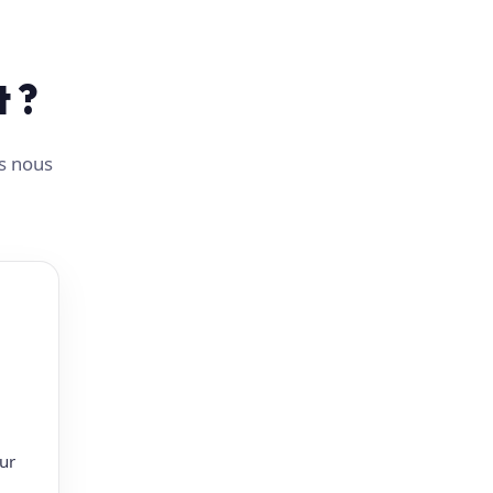
t ?
us nous
ur