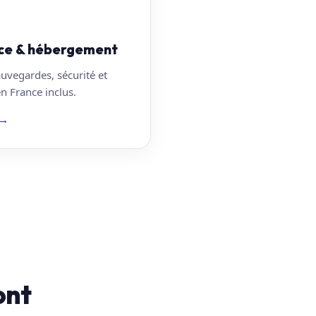
ce & hébergement
auvegardes, sécurité et
 France inclus.
→
ont