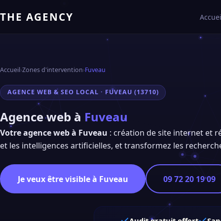
THE AGENCY
Accuei
Accueil
›
Zones d'intervention
›
Fuveau
AGENCE WEB & SEO LOCAL · FUVEAU (13710)
Agence web à
Fuveau
Votre agence web à Fuveau
: création de site internet et 
et les intelligences artificielles, et transformez les recherch
Je veux être visible à Fuveau
09 72 20 19 09
Audit gratuit offert
San