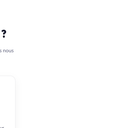
 ?
us nous
ur