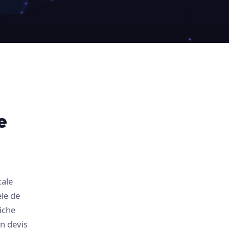
e
cale
le de
iche
n devis