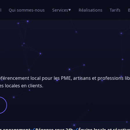
l
Qui sommes-nous
Services
Réalisations
Tarifs
▼
référencement local pour les PME, artisans et professions li
es locales en clients.
s engagement
Réponse sous 24h
Équipe locale et réactiv