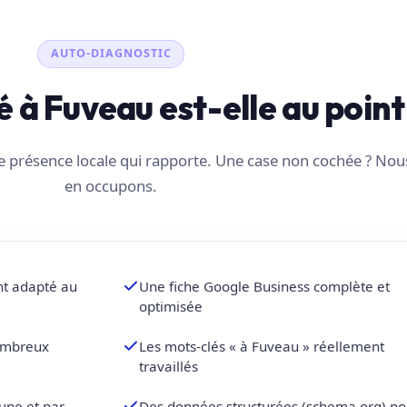
AUTO-DIAGNOSTIC
té à Fuveau est-elle au point
une présence locale qui rapporte. Une case non cochée ? No
en occupons.
nt adapté au
Une fiche Google Business complète et
optimisée
nombreux
Les mots-clés « à Fuveau » réellement
travaillés
une et par
Des données structurées (schema.org) po