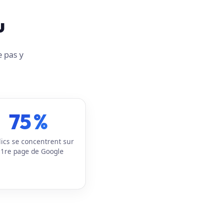
u
e pas y
75 %
lics se concentrent sur
 1re page de Google