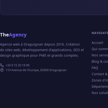
NAVIGAT
The
Agency
Accueil
Agence web à Draguignan depuis 2016. Création
Qui somm
de sites web, développement d'applications, SEO et
Nos servi
design graphique pour PME et grands comptes.
Blog & co
+33 9 72 20 19 09
FAQ
110 Avenue de l'Europe, 83300 Draguignan
Contact &
Zones d'i
Départem
Nos solut