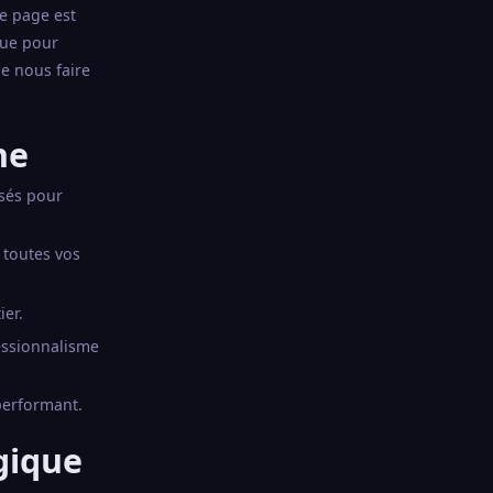
ue page est
çue pour
de nous faire
ne
isés pour
 toutes vos
ier.
essionnalisme
performant.
égique