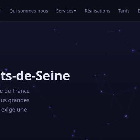
l
Qui sommes-nous
Services
Réalisations
Tarifs
▼
s-de-Seine
e de France
plus grandes
t exige une