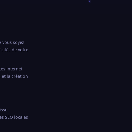
e vous soyez
cités de votre
tes internet
et la création
issu
es SEO locales