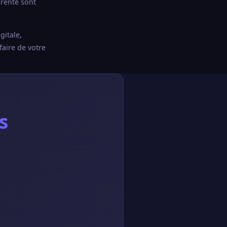
érente sont
gitale,
faire de votre
s