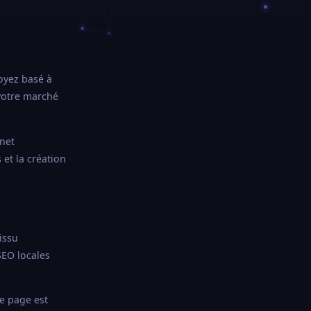
oyez basé à
 votre marché
rnet
et la création
issu
EO locales
ue page est