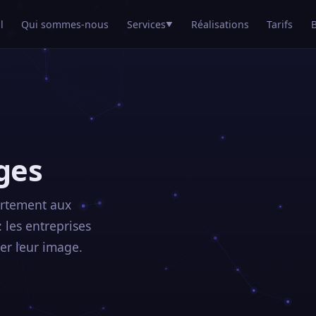
l
Qui sommes-nous
Services
Réalisations
Tarifs
▼
ges
artement aux
: les entreprises
er leur image.