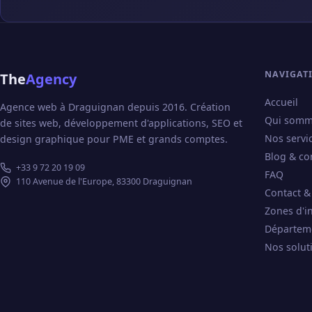
NAVIGAT
The
Agency
Accueil
Agence web à Draguignan depuis 2016. Création
Qui somm
de sites web, développement d'applications, SEO et
Nos servi
design graphique pour PME et grands comptes.
Blog & co
+33 9 72 20 19 09
FAQ
110 Avenue de l'Europe, 83300 Draguignan
Contact &
Zones d'i
Départem
Nos solut