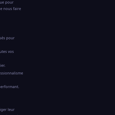
çue pour
de nous faire
isés pour
utes vos
ier.
essionnalisme
performant.
iger leur