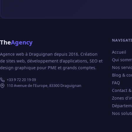
NAVIGAT
The
Agency
Accueil
Agence web à Draguignan depuis 2016. Création
Qui somm
de sites web, développement d'applications, SEO et
Nos servi
design graphique pour PME et grands comptes.
Blog & co
+33 9 72 20 19 09
FAQ
110 Avenue de l'Europe, 83300 Draguignan
Contact &
Zones d'i
Départem
Nos solut