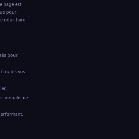
ue page est
çue pour
de nous faire
isés pour
t toutes vos
ier.
essionnalisme
performant.