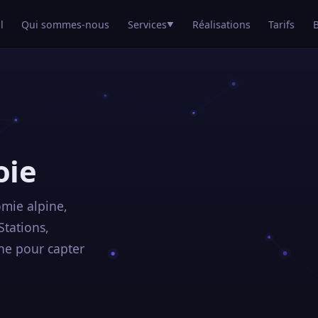
l
Qui sommes-nous
Services
Réalisations
Tarifs
▼
oie
omie alpine,
tations,
gne pour capter