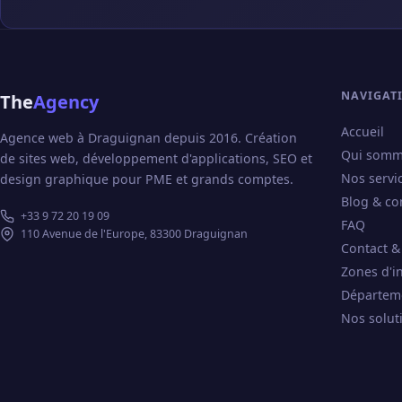
NAVIGAT
The
Agency
Accueil
Agence web à Draguignan depuis 2016. Création
Qui somm
de sites web, développement d'applications, SEO et
Nos servi
design graphique pour PME et grands comptes.
Blog & co
+33 9 72 20 19 09
FAQ
110 Avenue de l'Europe, 83300 Draguignan
Contact &
Zones d'i
Départem
Nos solut