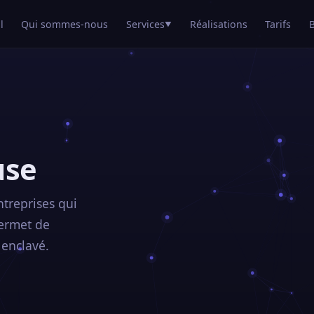
l
Qui sommes-nous
Services
Réalisations
Tarifs
▼
se
ntreprises qui
 permet de
 enclavé.