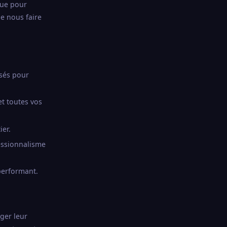
çue pour
de nous faire
isés pour
et toutes vos
ier.
essionnalisme
performant.
ger leur