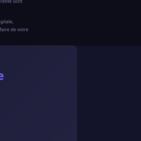
érente sont
gitale,
faire de votre
e