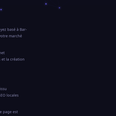
yez basé à Bar-
 votre marché
net
et la création
issu
EO locales
ue page est