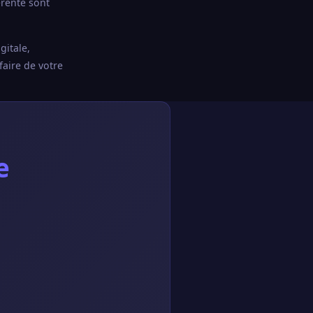
érente sont
gitale,
faire de votre
e