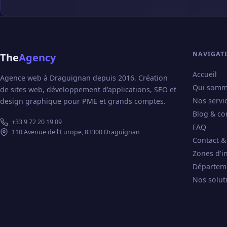
NAVIGAT
The
Agency
Accueil
Agence web à Draguignan depuis 2016. Création
Qui somm
de sites web, développement d'applications, SEO et
Nos servi
design graphique pour PME et grands comptes.
Blog & co
+33 9 72 20 19 09
FAQ
110 Avenue de l'Europe, 83300 Draguignan
Contact &
Zones d'i
Départem
Nos solut