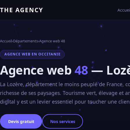
THE AGENCY
Accuei
Accueil
›
Départements
›
Agence web 48
AGENCE WEB EN OCCITANIE
Agence web
48
— Loz
La Lozère, département le moins peuplé de France, c
richesse de ses paysages. Tourisme vert, élevage et art
digital y est un levier essentiel pour toucher une clie
Devis gratuit
Nos services