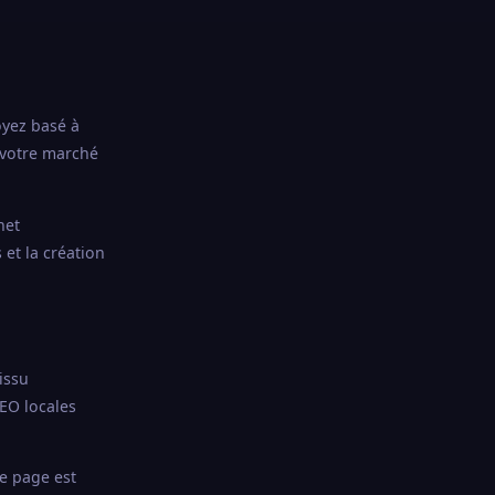
oyez basé à
 votre marché
net
et la création
issu
EO locales
ue page est