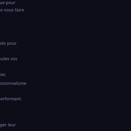
çue pour
de nous faire
isés pour
outes vos
ier.
essionnalisme
performant.
ger leur