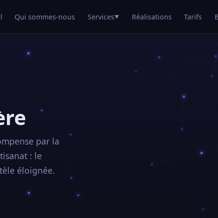
l
Qui sommes-nous
Services
Réalisations
Tarifs
▼
ère
ompense par la
isanat : le
ntèle éloignée.