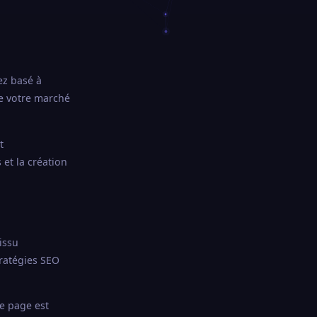
ez basé à
de votre marché
t
et la création
issu
ratégies SEO
ue page est