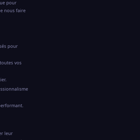
çue pour
de nous faire
isés pour
 toutes vos
ier.
essionnalisme
performant.
r leur