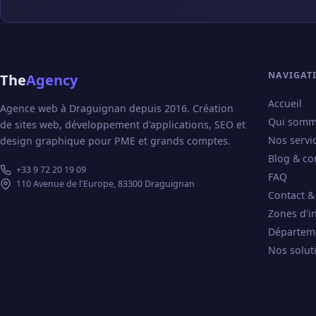
NAVIGAT
The
Agency
Accueil
Agence web à Draguignan depuis 2016. Création
Qui somm
de sites web, développement d'applications, SEO et
Nos servi
design graphique pour PME et grands comptes.
Blog & co
+33 9 72 20 19 09
FAQ
110 Avenue de l'Europe, 83300 Draguignan
Contact &
Zones d'i
Départem
Nos solut